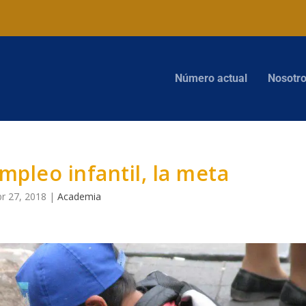
Número actual
Nosotr
empleo infantil, la meta
r 27, 2018
|
Academia