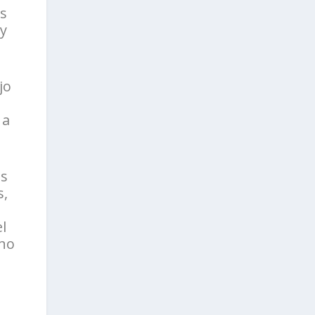
es
 y
jo
 a
es
s,
l
 no