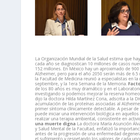
La Organización Mundial de la Salud estima que hay
cada año se diagnostican 10 millones de casos nuev
152 millones. En México hay un aproximado de 900
Alzheimer, pero para el año 2050 serán más de 6.5 m
la Facultad de Medicina reunió a especialistas en la
septiembre, y la 1era Semana de la Memoria.
Facto
de los 80 años es muy dramático y en el Laborato
investigando si podemos mejorar la reserva homeost
dijo la doctora Hilda Martínez Coria, adscrita a la Di
acumulación de las proteínas asociadas al Alzheimer 
primer síntoma clínicamente detectable. A pesar de 
puede iniciar una intervención biológica en aquello
realizar una terapia ambiental, consistente en activi
una muerte digna
La doctora María Asunción Álva
y Salud Mental de la Facultad, enfatizó la importa
antes de la progresión de una enfermedad degenera
el sufrimiento y respetando los valores de cada uno”