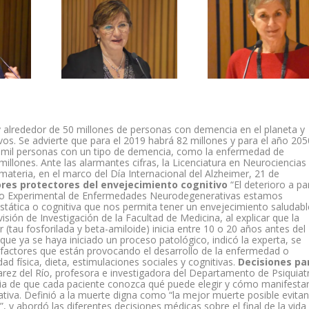
 alrededor de 50 millones de personas con demencia en el planeta y
os. Se advierte que para el 2019 habrá 82 millones y para el año 205
 mil personas con un tipo de demencia, como la enfermedad de
illones. Ante las alarmantes cifras, la Licenciatura en Neurociencias
 materia, en el marco del Día Internacional del Alzheimer, 21 de
res protectores del envejecimiento cognitivo
“El deterioro a par
rio Experimental de Enfermedades Neurodegenerativas estamos
ática o cognitiva que nos permita tener un envejecimiento saludabl
visión de Investigación de la Facultad de Medicina, al explicar que la
(tau fosforilada y beta-amiloide) inicia entre 10 o 20 años antes del
que ya se haya iniciado un proceso patológico, indicó la experta, se
s factores que están provocando el desarrollo de la enfermedad o
dad física, dieta, estimulaciones sociales y cognitivas.
Decisiones pa
rez del Río, profesora e investigadora del Departamento de Psiquiatr
ncia de que cada paciente conozca qué puede elegir y cómo manifestar
tiva. Definió a la muerte digna como “la mejor muerte posible evita
, y abordó las diferentes decisiones médicas sobre el final de la vida