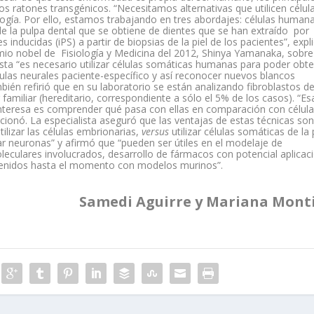
os ratones transgénicos. “Necesitamos alternativas que utilicen célul
gía. Por ello, estamos trabajando en tres abordajes: células human
de la pulpa dental que se obtiene de dientes que se han extraído por
inducidas (iPS) a partir de biopsias de la piel de los pacientes”, expli
mio nobel de Fisiología y Medicina del 2012, Shinya Yamanaka, sobre
ista “es necesario utilizar células somáticas humanas para poder obt
élulas neurales paciente-específico y así reconocer nuevos blancos
bién refirió que en su laboratorio se están analizando fibroblastos d
familiar (hereditario, correspondiente a sólo el 5% de los casos). “Es
nteresa es comprender qué pasa con ellas en comparación con célul
ionó. La especialista aseguró que las ventajas de estas técnicas son
ilizar las células embrionarias,
versus
utilizar células somáticas de la 
var neuronas” y afirmó que “pueden ser útiles en el modelaje de
culares involucrados, desarrollo de fármacos con potencial aplicac
btenidos hasta el momento con modelos murinos”.
Samedi Aguirre y Mariana Monti