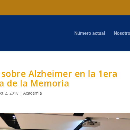
Número actual
Nosotr
 sobre Alzheimer en la 1era
 de la Memoria
ct 2, 2018
|
Academia