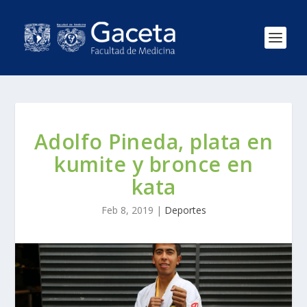
Adolfo Pineda, plata en
kumite y bronce en
kata
Feb 8, 2019
|
Deportes