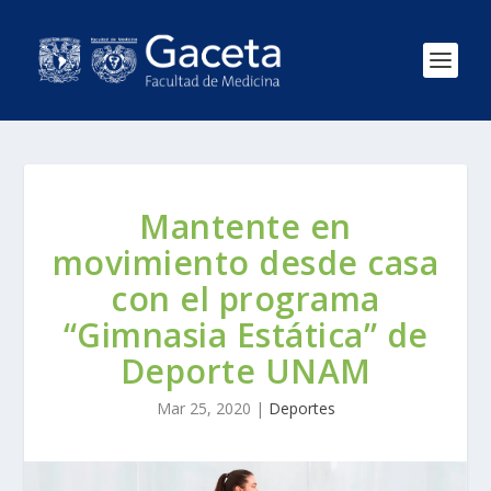
Mantente en
movimiento desde casa
con el programa
“Gimnasia Estática” de
Deporte UNAM
Mar 25, 2020
|
Deportes