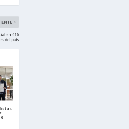
UIENTE
cial en 416
es del país
listas
r
de