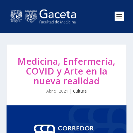
Medicina, Enfermería,
COVID y Arte en la
nueva realidad
Abr 5, 2021
|
Cultura