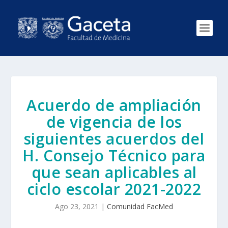
Acuerdo de ampliación
de vigencia de los
siguientes acuerdos del
H. Consejo Técnico para
que sean aplicables al
ciclo escolar 2021-2022
Ago 23, 2021
|
Comunidad FacMed