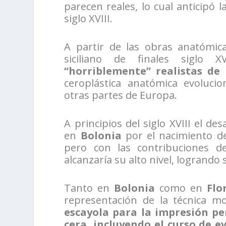
parecen reales, lo cual anticipó 
siglo XVIII.
A partir de las obras anatómic
siciliano de finales siglo 
“horriblemente” realistas de
ceroplástica anatómica evolucio
otras partes de Europa.
A principios del siglo XVIII el de
en
Bolonia
por el nacimiento d
pero con las contribuciones d
alcanzaría su alto nivel, logrando 
Tanto en
Bolonia
como en
Flo
representación de la técnica m
escayola para la impresión pe
cera, incluyendo el curso de e