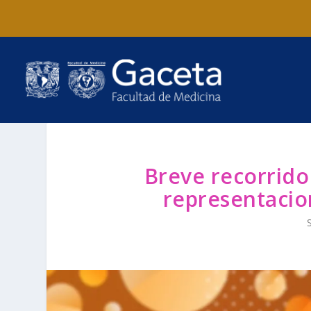
Breve recorrido 
representacio