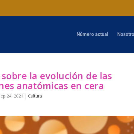
Número actual
Nosotr
sobre la evolución de las
nes anatómicas en cera
Sep 24, 2021
|
Cultura