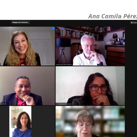
Ana
Camil
a
Pére