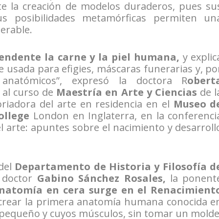
e la creación de modelos duraderos, pues su
 sus posibilidades metamórficas permiten un
erable.
endente la carne y la piel humana,
y explic
ue usada para efigies, máscaras funerarias y, po
anatómicos”, expresó la doctora R
obert
 al curso de
Maestría en Arte y Ciencias
de l
riadora del arte en residencia en el
Museo d
ollege
London en Inglaterra, en la conferenci
 el arte: apuntes sobre el nacimiento y desarroll
 del
Departamento de Historia y Filosofía d
 doctor
Gabino
Sánchez Rosales,
la ponent
anatomía en cera surge en el Renacimient
crear la primera anatomía humana conocida e
 pequeño y cuyos músculos, sin tomar un molde