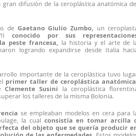
la gran difusión de la ceroplástica anatómica de
as de
Gaetano Giulio Zumbo,
un ceroplast
XVII
conocido por sus representacione
 la peste francesa,
la historia y el arte de l
naron logrando expandirse desde Italia haci
sarrollo importante de la ceroplástica tuvo luga
el
primer taller de ceroplástica anatómica
e
Clemente Susini
la ceroplástica florentin
superar los talleres de la misma Bolonia.
rencia
se empleaban modelos en cera para l
oulage, la cual
consistía en tomar arcilla 
rfecta del objeto que se quería producir e
volución de las enfermedades.
Estos modelo