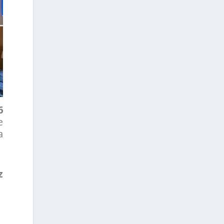
6
e
a
z