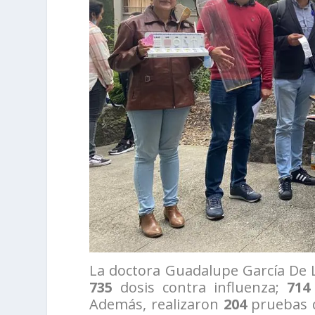
La doctora Guadalupe García De L
735
dosis contra influenza;
714
Además, realizaron
204
pruebas d