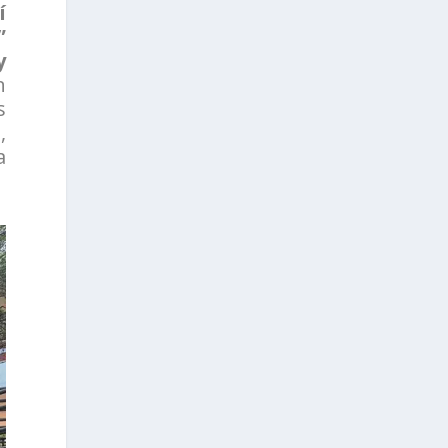
í
”
y
n
s
,
a