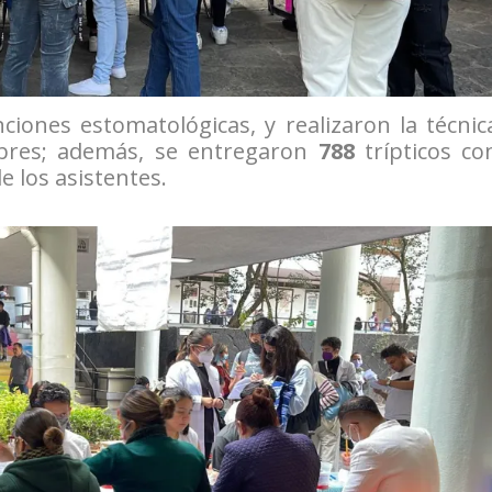
ciones estomatológicas, y realizaron la técnic
es; además, se entregaron
788
trípticos co
e los asistentes.