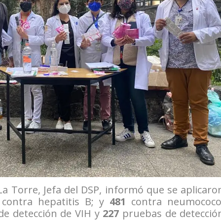
a Torre, Jefa del DSP, informó que se aplicaro
contra hepatitis B; y
481
contra neumococo
e detección de VIH y
227
pruebas de detecció