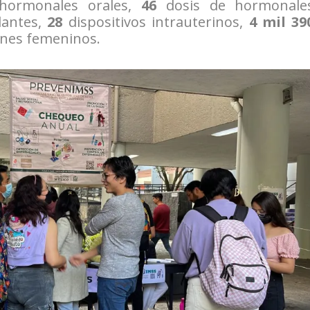
hormonales orales,
46
dosis de hormonale
antes,
28
dispositivos intrauterinos,
4 mil 39
nes femeninos.