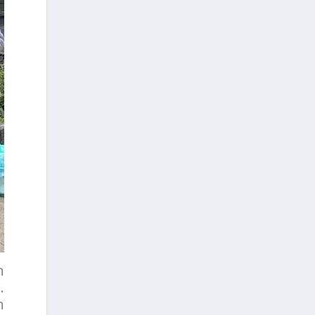
n
.
n