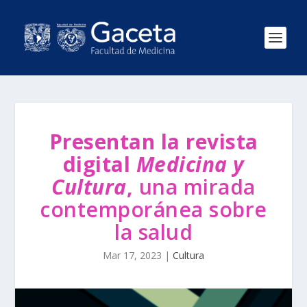
Presentan la revista
digital
Medicina y
Cultura
,
una mirada
contemporánea sobre
la salud
Mar 17, 2023
|
Cultura