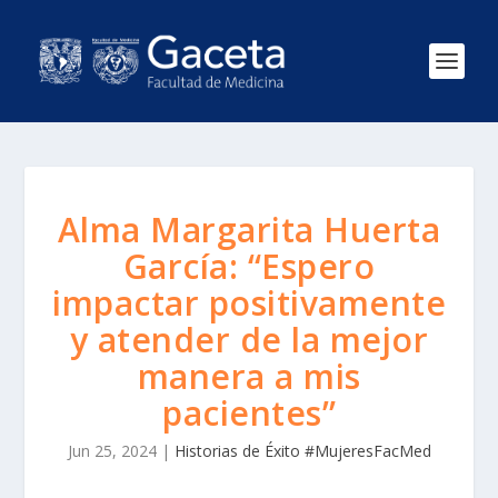
Alma Margarita Huerta
García: “Espero
impactar positivamente
y atender de la mejor
manera a mis
pacientes”
Jun 25, 2024
|
Historias de Éxito #MujeresFacMed