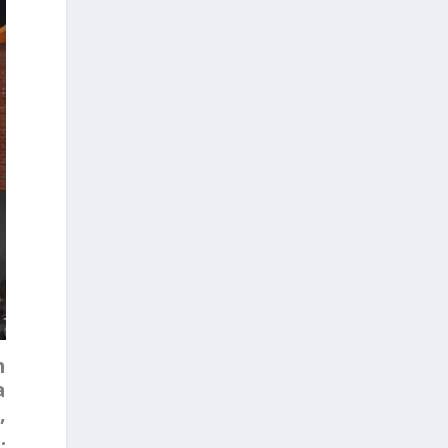
n
a
,
.