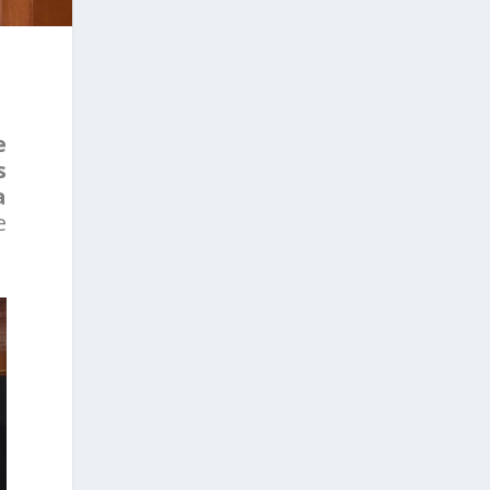
e
s
a
e