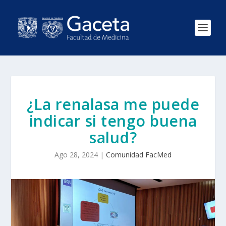
¿La renalasa me puede
indicar si tengo buena
salud?
Ago 28, 2024
|
Comunidad FacMed