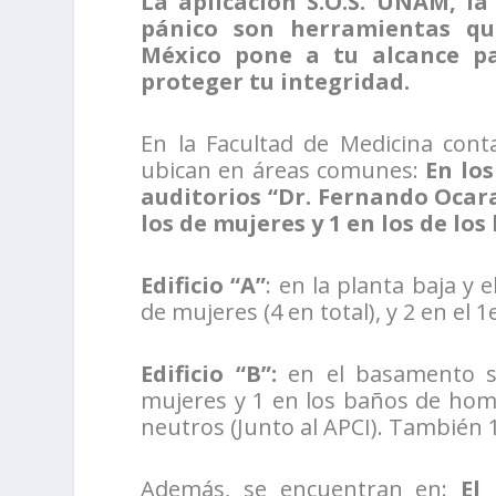
La aplicación S.O.S. UNAM, l
pánico son herramientas qu
México pone a tu alcance pa
proteger tu integridad.
En la Facultad de Medicina cont
ubican en áreas comunes:
En los
auditorios “Dr. Fernando Ocara
los de mujeres y 1 en los de lo
Edificio “A”
: en la planta baja y 
de mujeres (4 en total), y 2 en el 
Edificio “B”:
en el basamento se
mujeres y 1 en los baños de homb
neutros (Junto al APCI). También 1
Además, se encuentran en:
El 