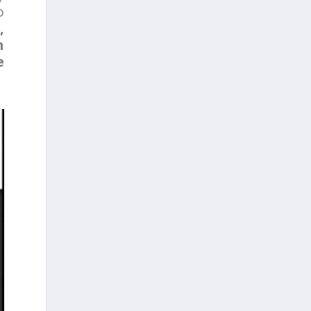
o
,
n
e