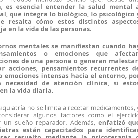
a,
es esencial entender la salud mental 
l, que integra lo biológico, lo psicológico 
ue resalta cómo estos distintos aspecto
a en la vida de las personas.
tornos mentales se manifiestan cuando ha
nsamientos o emociones que afecta
cciones de una persona o generan malestar
ar acciones, pensamientos recurrentes d
so emociones intensas hacia el entorno, po
 necesidad de atención clínica, si esto
n la vida diaria.
iquiatría no se limita a recetar medicamentos, 
onsiderar algunos factores como el ejercici
 y un sueño reparador. Además,
enfatizó qu
atras están capacitados para identifica
er resuelto mediante la psicoterapia 