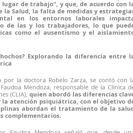
 lugar de trabajo”, y que, de acuerdo con l
la Salud, la falta de medidas y estrategia
ntal en los entornos laborales impact
 de las y los trabajadores, lo que pued
icas como el ausentismo y el aislamient
chochos? Explorando la diferencia entre l
rica
 por la doctora Robelo Zarza, se contó con l
s Faudoa Mendoza, responsable de la Clínica d
nes (CLIA),
quien abordó las diferencias clav
 la atención psiquiátrica, con el objetivo d
plinas abordan el tratamiento de la salu
es complementarios.
ctor Faudoa Mendoza señaló que, desde un