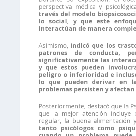
perspectiva médica y psicológic
través del modelo biopsicosocia
lo social, y que este enfoq
interactúan de manera complej
Asimismo, i
ndicó que los tras
patrones de conducta, pe
significativamente las intera
y que estos pueden involucr
peligro o inferioridad e inclu
lo que pueden derivar en la
problemas persisten y afectan e
Posteriormente, destacó que la Ps
que la mejor atención incluye c
regular, la buena alimentación
tanto psicólogos como psiqui
cuando un problema puede s