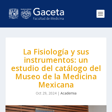
La Fisiología y sus
instrumentos: un
estudio del catálogo del
Museo de la Medicina
Mexicana
Oct 29, 2024
|
Academia