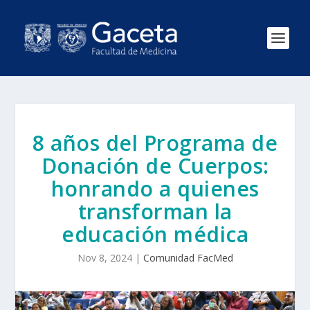
8 años del Programa de
Donación de Cuerpos:
honrando a quienes
transforman la
educación médica
Nov 8, 2024
|
Comunidad FacMed