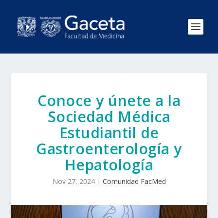
Conoce y únete a la
Sociedad Médica
Estudiantil de
Gastroenterología y
Hepatología
Nov 27, 2024
|
Comunidad FacMed