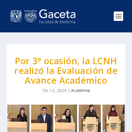
Por 3ª ocasión, la LCNH
realizó la Evaluación de
Avance Académico
Dic 13, 2024
|
Academia