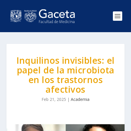
Inquilinos invisibles: el
papel de la microbiota
en los trastornos
afectivos
Feb 21, 2025
|
Academia