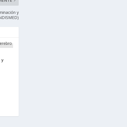
UIENTE
minación y
(ENDISMED)
 y