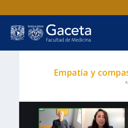
Empatía y compas
A