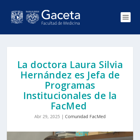
La doctora Laura Silvia
Hernández es Jefa de
Programas
Institucionales de la
FacMed
Abr 29, 2025
|
Comunidad FacMed