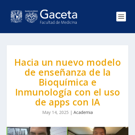
Hacia un nuevo modelo
de enseñanza de la
Bioquímica e
Inmunología con el uso
de apps con IA
May 14, 2025
|
Academia