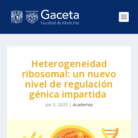
Heterogeneidad
ribosomal: un nuevo
nivel de regulación
génica impartida
Jun 5, 2025
|
Academia