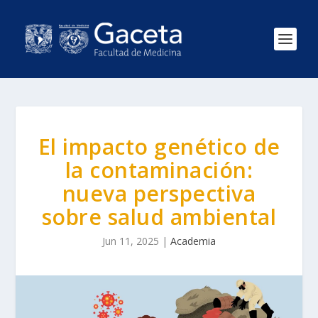
El impacto genético de
la contaminación:
nueva perspectiva
sobre salud ambiental
Jun 11, 2025
|
Academia