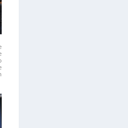
e
e
o
e
n