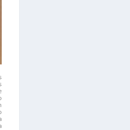
s
s
e
o
n
o
a
a