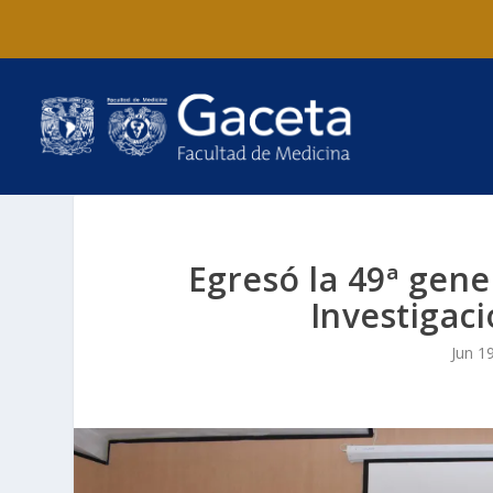
Egresó la 49ª gene
Investigac
Jun 1