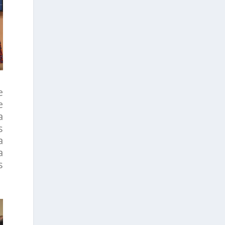
e
e
a
s
a
a
s