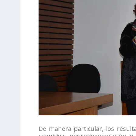
De manera particular, los result
cognitiva, neurodegeneración y 