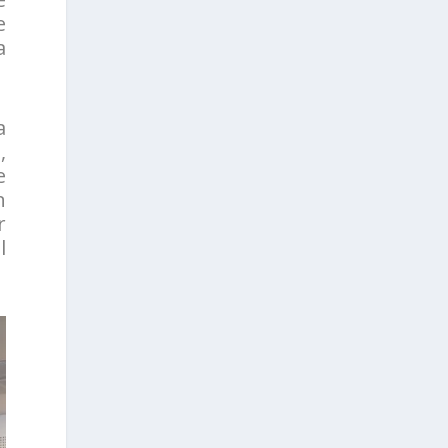
e
a
a
,
e
n
r
l