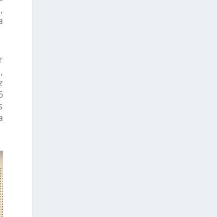
,
a
r
,
z
5
s
a