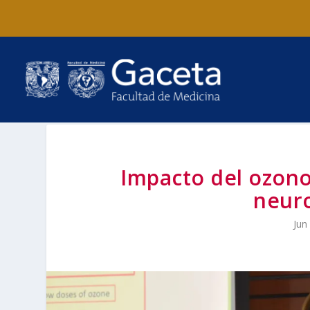
Impacto del ozono 
neur
Jun