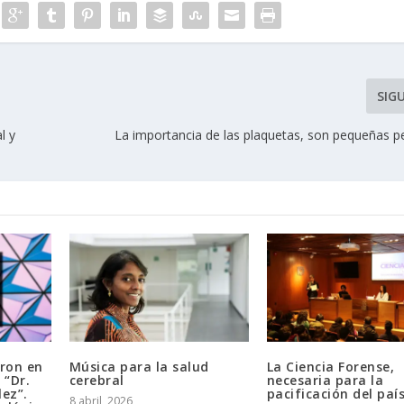
SIG
l y
La importancia de las plaquetas, son pequeñas pe
ron en
Música para la salud
La Ciencia Forense,
 “Dr.
cerebral
necesaria para la
ez”.
pacificación del paí
8 abril, 2026