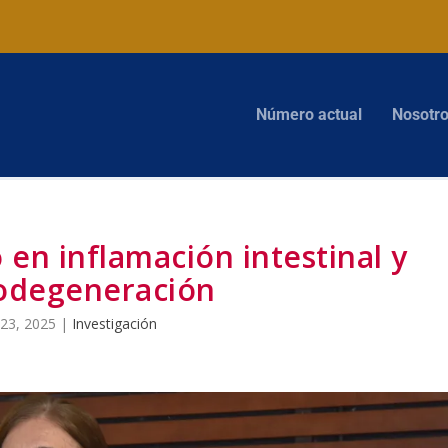
Número actual
Nosotr
en inflamación intestinal y
odegeneración
 23, 2025
|
Investigación