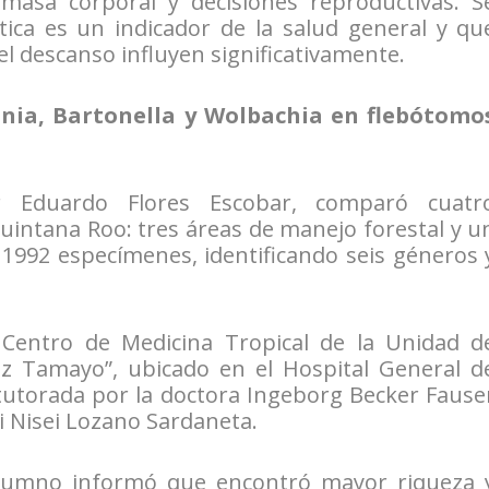
 masa corporal y decisiones reproductivas. S
tica es un indicador de la salud general y qu
 el descanso influyen significativamente.
ania, Bartonella y Wolbachia en flebótomo
r Eduardo Flores Escobar, comparó cuatr
intana Roo: tres áreas de manejo forestal y u
 1992 especímenes, identificando seis géneros 
l Centro de Medicina Tropical de la Unidad d
z Tamayo”, ubicado en el Hospital General d
 tutorada por la doctora Ingeborg Becker Fause
i Nisei Lozano Sardaneta.
 alumno informó que encontró mayor riqueza 