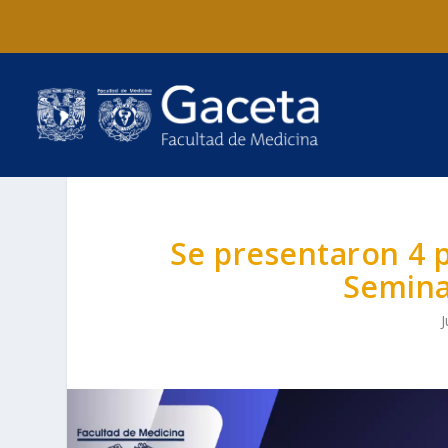
Se presentaron 4 p
Semina
J