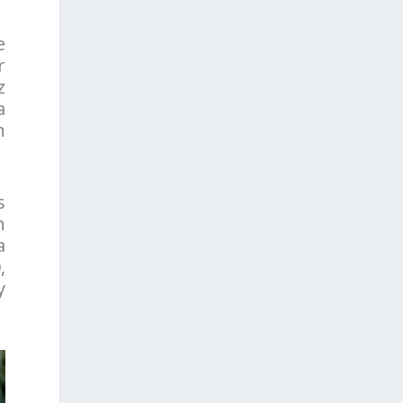
e
r
z
a
n
s
n
a
,
y