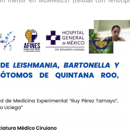
sión menor en MDAMB231 (células con fenotip