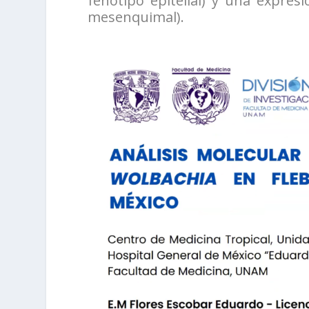
fenotipo epitelial) y una expre
mesenquimal).