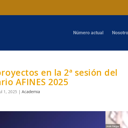
Número actual
Nosotr
royectos en la 2ª sesión del
rio AFINES 2025
ul 1, 2025
|
Academia