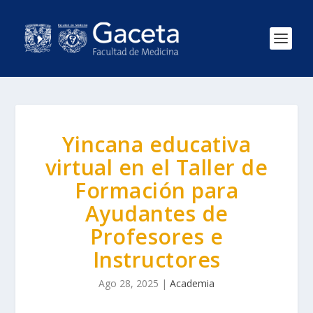
Yincana educativa
virtual en el Taller de
Formación para
Ayudantes de
Profesores e
Instructores
Ago 28, 2025
|
Academia