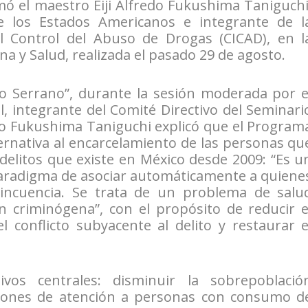
rmó el maestro Eiji Alfredo Fukushima Taniguchi
e los Estados Americanos e integrante de l
l Control del Abuso de Drogas (CICAD), en l
na y Salud, realizada el pasado 29 de agosto.
ero Serrano”, durante la sesión moderada por e
, integrante del Comité Directivo del Seminari
ro Fukushima Taniguchi explicó que el Program
ternativa al encarcelamiento de las personas qu
elitos que existe en México desde 2009: “Es u
radigma de asociar automáticamente a quiene
incuencia. Se trata de un problema de salu
 criminógena”, con el propósito de reducir e
l conflicto subyacente al delito y restaurar e
ivos centrales: disminuir la sobrepoblació
iciones de atención a personas con consumo d