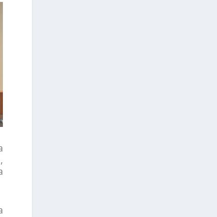
a
,
a
a