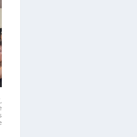
,
e
s
e