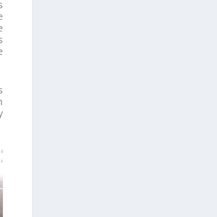
s
e
e
s
e
s
n
y