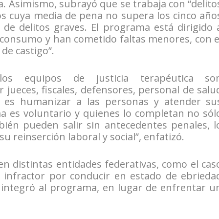
ia. Asimismo, subrayó que se trabaja con “delito
os cuya media de pena no supera los cinco año
de delitos graves. El programa está dirigido 
consumo y han cometido faltas menores, con e
 de castigo”.
 los equipos de justicia terapéutica so
r jueces, fiscales, defensores, personal de salu
ea es humanizar a las personas y atender su
a es voluntario y quienes lo completan no sól
ién pueden salir sin antecedentes penales, l
u reinserción laboral y social”, enfatizó.
n distintas entidades federativas, como el cas
n infractor por conducir en estado de ebrieda
 integró al programa, en lugar de enfrentar u