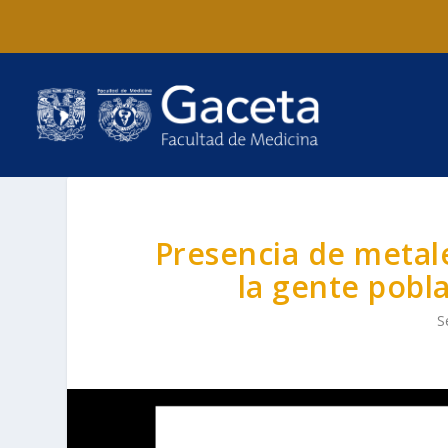
Presencia de metale
la gente pobla
S