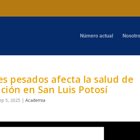
Número actual
Nosotr
s pesados afecta la salud de
ción en San Luis Potosí
ep 5, 2025
|
Academia