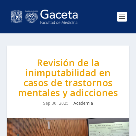
Revisión de la
inimputabilidad en
casos de trastornos
mentales y adicciones
Sep 30, 2025
|
Academia