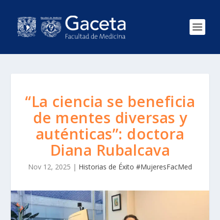
“La ciencia se beneficia
de mentes diversas y
auténticas”: doctora
Diana Rubalcava
Nov 12, 2025
|
Historias de Éxito #MujeresFacMed