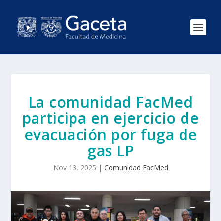
La comunidad FacMed
participa en ejercicio de
evacuación por fuga de
gas LP
Nov 13, 2025
|
Comunidad FacMed