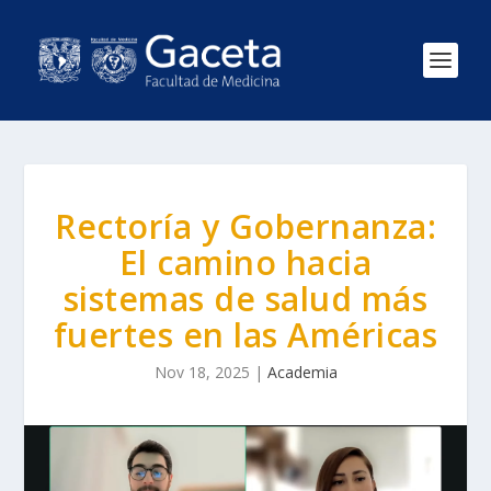
Rectoría y Gobernanza:
El camino hacia
sistemas de salud más
fuertes en las Américas
Nov 18, 2025
|
Academia