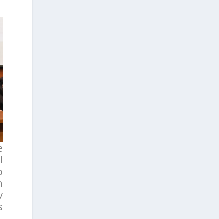
e
l
o
n
y
s