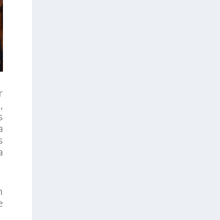
r
,
s
a
s
a
n
e