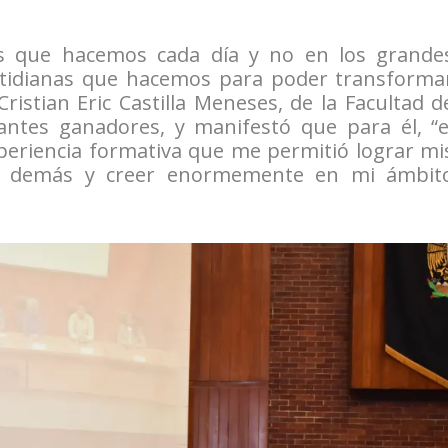
s que hacemos cada día y no en los grande
otidianas que hacemos para poder transforma
ristian Eric Castilla Meneses, de la Facultad d
ntes ganadores, y manifestó que para él, “e
xperiencia formativa que me permitió lograr mi
os demás y creer enormemente en mi ámbit