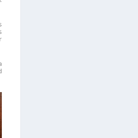
s
s
r
a
d