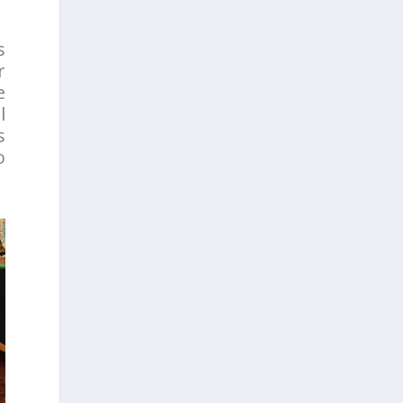
s
r
e
l
s
o