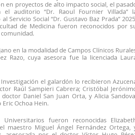
ón en proyectos de alto impacto social, el pasad
el auditorio “Dr. Raoul Fournier Villada” l
l Servicio Social “Dr. Gustavo Baz Prada” 2025
cultad de Medicina fueron reconocidos por s
a comunidad.
ujano en la modalidad de Campos Clínicos Rurale
z Razo, cuya asesora fue la licenciada Laur
 Investigación el galardón lo recibieron Azucen
ctor Raúl Sampieri Cabrera; Cristóbal Jerónim
doctor Daniel San Juan Orta, y Alicia Sandova
o Eric Ochoa Hein.
Universitarios fueron reconocidas Elizabet
el maestro Miguel Ángel Fernández Ortega, 
, asesorada por el doctor Víctor Hugo Pére