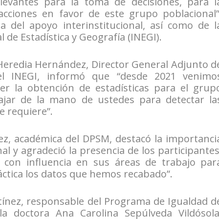
evantes para la toma de decisiones, para l
cciones en favor de este grupo poblacional”
a del apoyo interinstitucional, así como de l
l de Estadística y Geografía (INEGI).
 Heredia Hernández, Director General Adjunto d
del INEGI, informó que “desde 2021 venimo
cer la obtención de estadísticas para el grup
jar de la mano de ustedes para detectar la
e requiere”.
ez, académica del DPSM, destacó la importanci
nal y agradeció la presencia de los participantes
s con influencia en sus áreas de trabajo par
práctica los datos que hemos recabado”.
tínez, responsable del Programa de Igualdad d
a doctora Ana Carolina Sepúlveda Vildósola