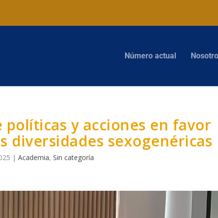
Número actual
Nosotr
políticas y acciones en favor
as diversidades sexogenéricas
2025
|
Academia
,
Sin categoría