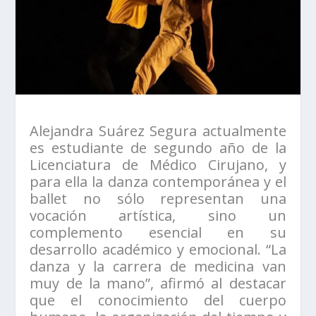
Alejandra Suárez Segura actualmente
es estudiante de segundo año de la
Licenciatura de Médico Cirujano, y
para ella la danza contemporánea y el
ballet no sólo representan una
vocación artística, sino un
complemento esencial en su
desarrollo académico y emocional. “La
danza y la carrera de medicina van
muy de la mano”, afirmó al destacar
que el conocimiento del cuerpo