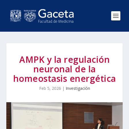
AMPK y la regulación
neuronal de la
homeostasis energética
Feb 5, 2026
|
Investigación