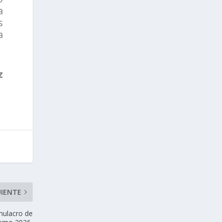
a
s
a
z
UIENTE
mulacro de