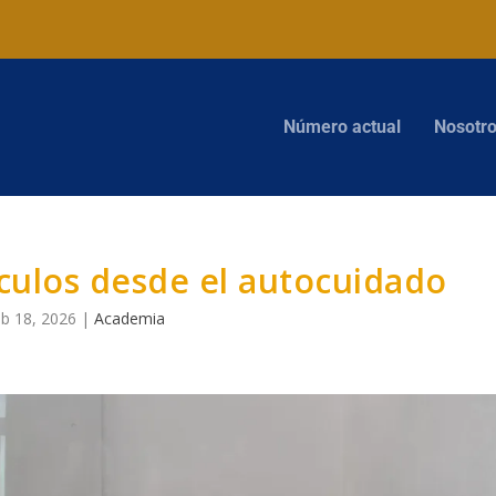
Número actual
Nosotr
culos desde el autocuidado
b 18, 2026
|
Academia