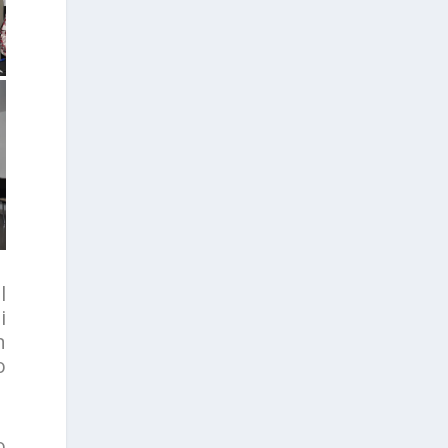
l
i
n
o
o