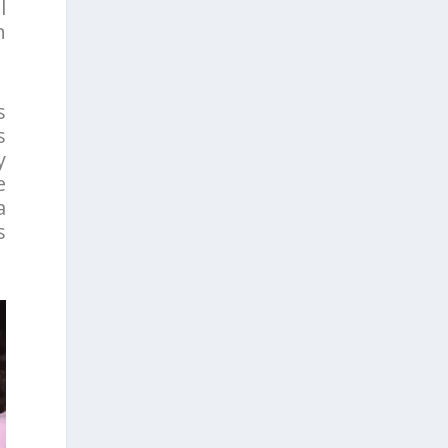
l
n
s
s
y
e
a
s