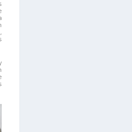
s
e
a
n
,
s
y
n
e
s