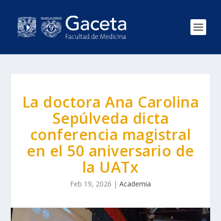
La doctora Ana Carolina
Sepúlveda dicta
conferencia magistral
en el 50 aniversario de
la UATx
Feb 19, 2026
|
Academia