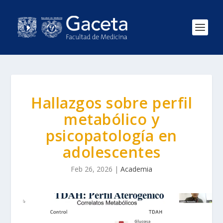
Hallazgos sobre perfil
metabólico y
psicopatología en
adolescentes
Feb 26, 2026
|
Academia