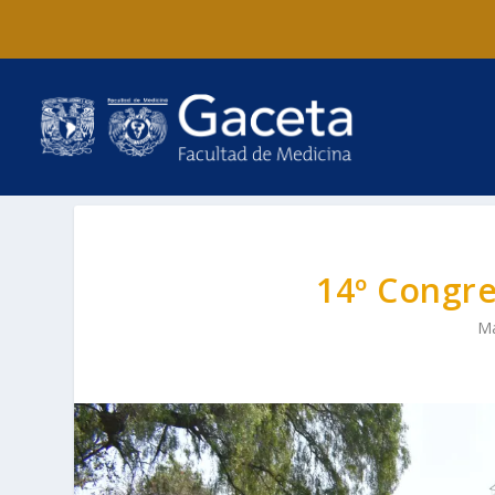
14º Congr
Ma