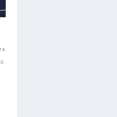
e
ra
z.