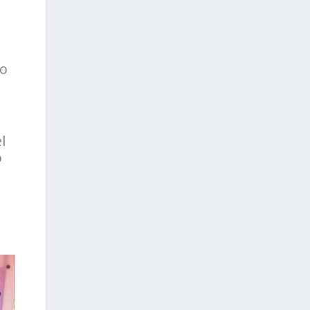
do
l
o