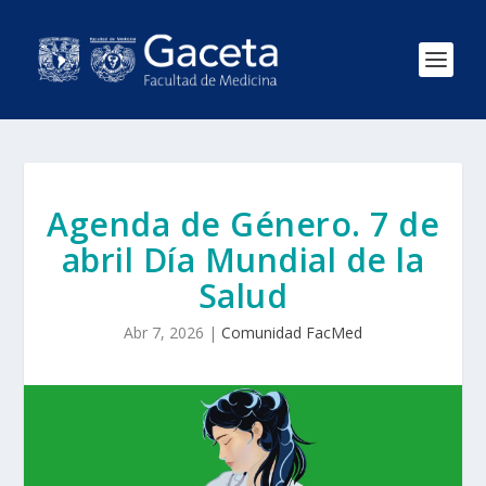
Agenda de Género. 7 de
abril Día Mundial de la
Salud
Abr 7, 2026
|
Comunidad FacMed