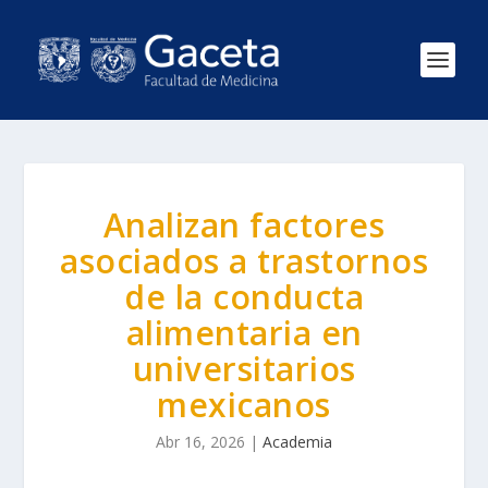
Analizan factores
asociados a trastornos
de la conducta
alimentaria en
universitarios
mexicanos
Abr 16, 2026
|
Academia