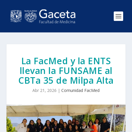
La FacMed y la ENTS
llevan la FUNSAME al
CBTa 35 de Milpa Alta
Abr 21, 2026
|
Comunidad FacMed