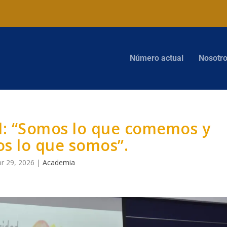
Número actual
Nosotr
al: “Somos lo que comemos y
 lo que somos”.
r 29, 2026
|
Academia