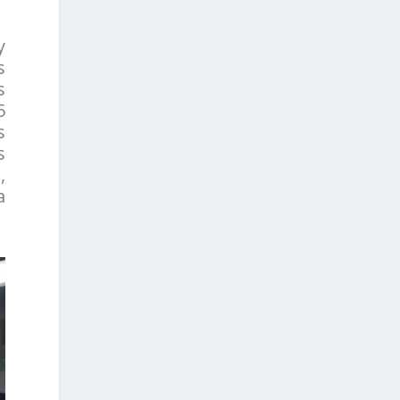
y
s
s
5
s
s
,
a