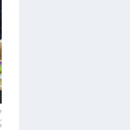
e
,
o