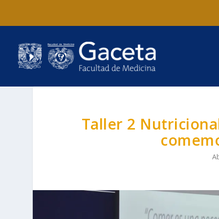
Taller 2 Nutricion
comemos
Ab