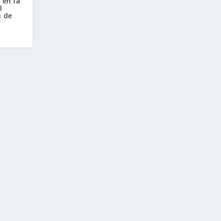
 en la
l
a de