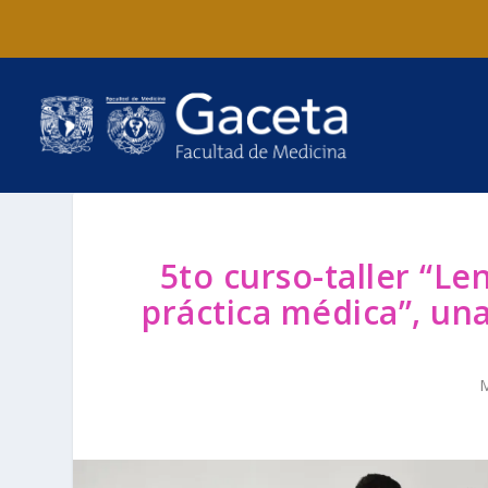
5to curso-taller “L
práctica médica”, una
M