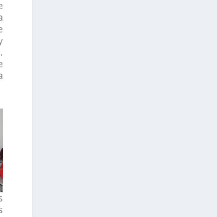
e
a
e
y
.
e
a
s
s