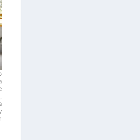
o
a
e
,
a
y
n