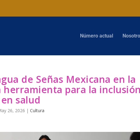
Número actual
Nosotr
engua de Señas Mexicana en la
 herramienta para la inclusió
en salud
ay 26, 2026
|
Cultura