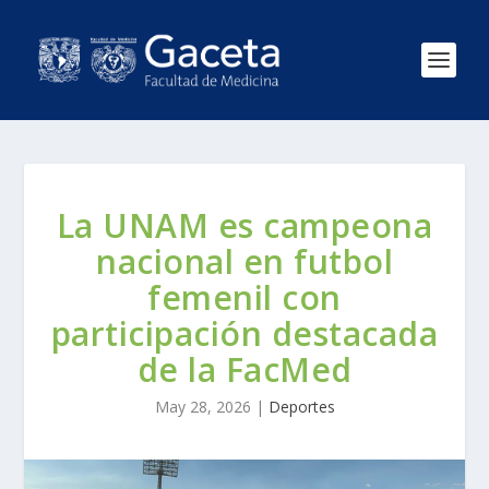
La UNAM es campeona
nacional en futbol
femenil con
participación destacada
de la FacMed
May 28, 2026
|
Deportes