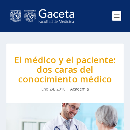
El médico y el paciente:
dos caras del
conocimiento médico
Ene 24, 2018
|
Academia